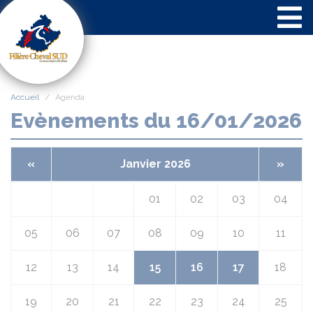
Panneau de gestion des cookies
Accueil
Agenda
Evènements du 16/01/2026
«
Janvier 2026
»
01
02
03
04
05
06
07
08
09
10
11
12
13
14
15
16
17
18
19
20
21
22
23
24
25