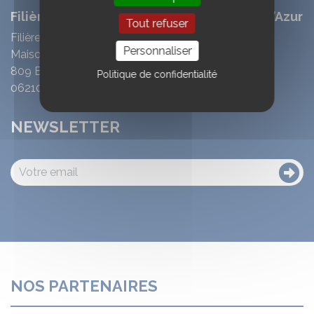
Filière Cheval Sud Provence-Alpes Côte d’Azur
Tout refuser
Filière Cheval Sud Provence-Alpes Côte d’Azur
Personnaliser
Maison Régionale des Sports
809 Boulevard des Ecureuils
Politique de confidentialité
06210 Mandelieu
NEWSLETTER
NOS PARTENAIRES